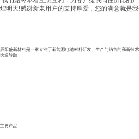
我们始终本着互惠互利，为客户提供高性价比的产
煌明天!感谢新老用户的支持厚爱，您的满意就是我
辰阳盛新材料是一家专注于新能源电池材料研发、生产与销售的高新技术
快速导航
> 首页
> 公司介绍
> 产品展示
> 新闻中心
> 应用范围
> 服务中心
> 联系我们
主要产品
固态电池解决方案