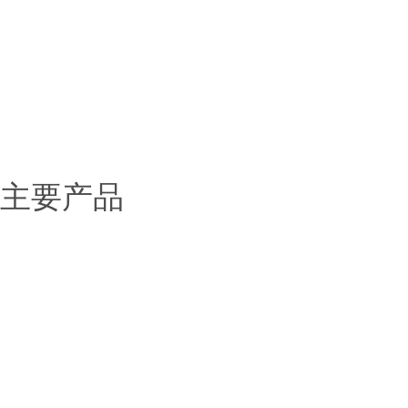
> 新闻中心
> 应用范围
> 服务中心
> 联系我们
主要产品
固态电池解决方案
锂电池解决方案
钠电池解决方案
化工材料
稀土金属