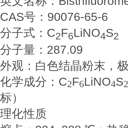
英文名称：Bistrifluorometha
CAS号：90076-65-6
分子式：C
F
LiNO
S
2
6
4
2
分子量：287.09
外观：白色结晶粉末，
化学成分：C
F
LiNO
S
2
6
4
标）
理化性质