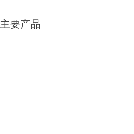
> 联系我们
主要产品
固态电池解决方案
锂电池解决方案
钠电池解决方案
化工材料
稀土金属
有机锂系列
锂金属及合金系列