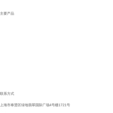
> 联系我们
主要产品
固态电池解决方案
锂电池解决方案
钠电池解决方案
化工材料
稀土金属
有机锂系列
锂金属及合金系列
锂电新材料
锂盐系类
铷铯盐系列
联系方式
上海市奉贤区绿地翡翠国际广场4号楼1721号