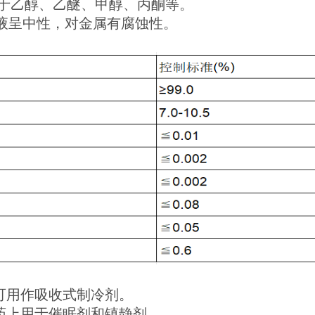
），溶于乙醇、乙醚、甲醇、丙酮等。
液呈中性，对金属有腐蚀性。
可用作吸收式制冷剂。
药上用于催眠剂和镇静剂。