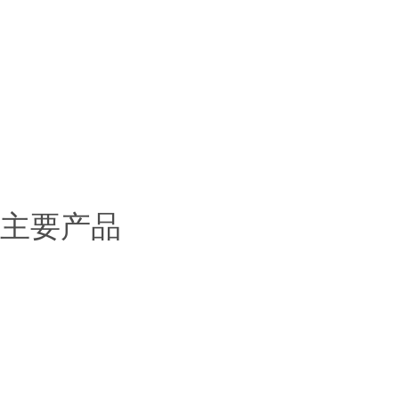
> 产品展示
> 新闻中心
> 应用范围
> 服务中心
> 联系我们
主要产品
固态电池解决方案
锂电池解决方案
钠电池解决方案
化工材料