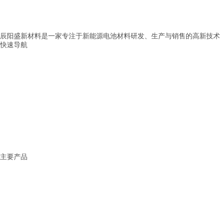
辰阳盛新材料是一家专注于新能源电池材料研发、生产与销售的高新技术
快速导航
> 首页
> 公司介绍
> 产品展示
> 新闻中心
> 应用范围
> 服务中心
> 联系我们
主要产品
固态电池解决方案
锂电池解决方案
钠电池解决方案
化工材料