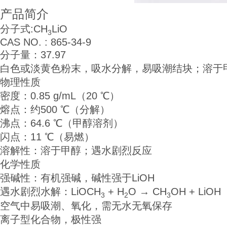
产品简介
分子式:CH
LiO
3
CAS NO. : 865-34-9
分子量：37.97
白色或淡黄色粉末，吸水分解，易吸潮结块；溶于
物理性质
密度：0.85 g/mL（20 ℃）
熔点：约500 ℃（分解）
沸点：64.6 ℃（甲醇溶剂）
闪点：11 ℃（易燃）
溶解性：溶于甲醇；遇水剧烈反应
化学性质
强碱性：有机强碱，碱性强于LiOH
遇水剧烈水解：LiOCH
+ H
O → CH
OH + LiOH
3
2
3
空气中易吸潮、氧化，需无水无氧保存
离子型化合物，极性强