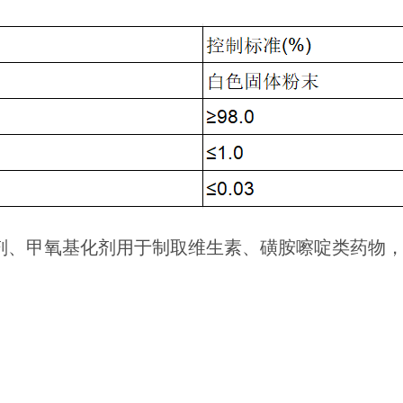
化剂、甲氧基化剂用于制取维生素、磺胺嚓啶类药物