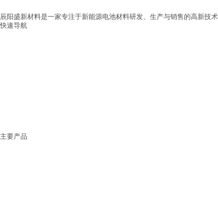
辰阳盛新材料是一家专注于新能源电池材料研发、生产与销售的高新技术
快速导航
> 首页
> 公司介绍
> 产品展示
> 新闻中心
> 应用范围
> 服务中心
> 联系我们
主要产品
固态电池解决方案
锂电池解决方案
钠电池解决方案
化工材料
稀土金属