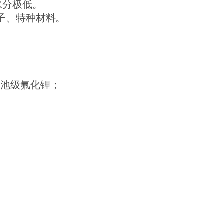
水分极低。
端电子、特种材料。
电池级氟化锂；
。