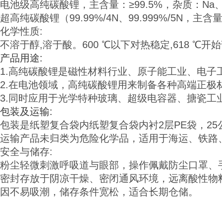
电池级高纯碳酸锂，主含量：≥99.5%，
杂质：Na
超高纯碳酸锂（99.99%/4N、99.999%/5N
化学性质:
不溶于醇,溶于酸。600 ℃以下对热稳定,618 
产品用途:
1.高纯碳酸锂是磁性材料行业、原子能工业、电子
2.在电池领域，高纯碳酸锂用来制备各种高端正
3.同时应用于光学特种玻璃、超级电容器、搪瓷
包装及运输:
包装是纸塑复合袋内纸塑复合袋内衬2层PE袋，25
运输产品未归类为危险化学品，适用于海运、铁路
安全与储存:
粉尘轻微刺激呼吸道与眼部，操作佩戴防尘口罩、
密封存放于阴凉干燥、
密闭
通风环境，远离酸性物
因不易吸潮，储存条件宽松，适合长期仓储。