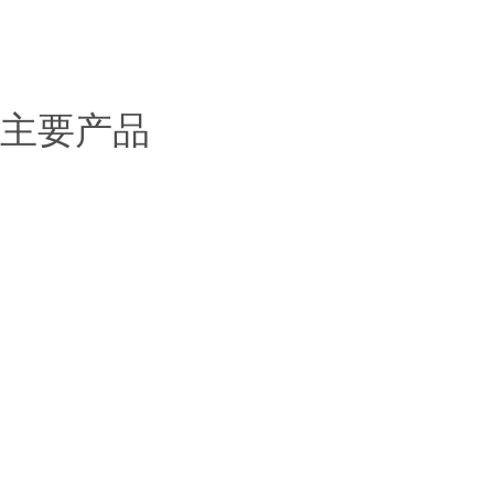
> 服务中心
> 联系我们
主要产品
固态电池解决方案
锂电池解决方案
钠电池解决方案
化工材料
稀土金属
有机锂系列
锂金属及合金系列