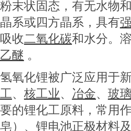
粉末状固态，有无水物
晶系或四方晶系，具有
吸收
二氧化碳
和水分。
乙醚
。
氢氧化锂被广泛应用于
工
、
核工业
、
冶金
、
玻
要的锂化工原料，常用
皂）、锂电池正极材料