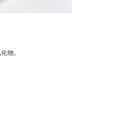
氢化物。
。