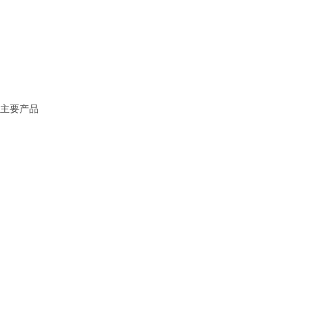
> 产品展示
> 新闻中心
> 应用范围
> 服务中心
> 联系我们
主要产品
固态电池解决方案
锂电池解决方案
钠电池解决方案
化工材料
稀土金属
有机锂系列
锂金属及合金系列
锂电新材料
锂盐系类