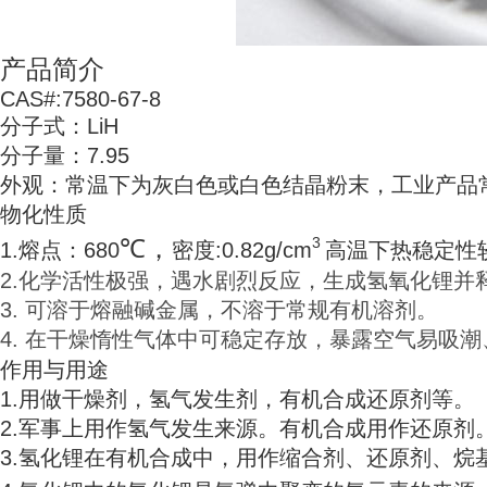
产品简介
CAS#:7580-67-8
分子式：LiH
分子量：7.95
外观：
常温下为灰白色或白色结晶粉末，工业产品
物化性质
3
℃，
1.熔点：680
密度:0.82g/cm
高温下热稳定性
2.化学活性极强，遇水剧烈反应，生成氢氧化锂
3. 可溶于熔融碱金属，不溶于常规有机溶剂。
4. 在干燥惰性气体中可稳定存放，暴露空气易吸
作用与用途
1.用做干燥剂，氢气发生剂，有机合成还原剂等。
2.军事上用作氢气发生来源。有机合成用作还原剂
3.氢化锂在有机合成中，用作缩合剂、还原剂、烷