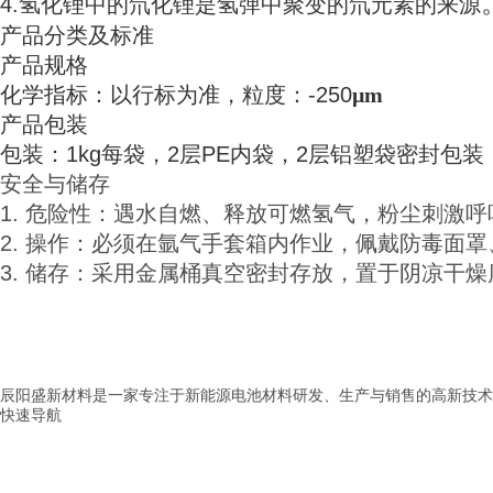
4.氢化锂中的氘化锂是氢弹中聚变的
氘元素的来源
产品分类及标准
产品规格
化学指标：以行标为准，粒度：-250
μm
产品包装
包装：1kg每袋，2层PE内袋，2层铝塑袋密封
安全与储存
1. 危险性：遇水自燃、释放可燃氢气，粉尘刺激
2. 操作：必须在氩气手套箱内作业，佩戴防毒面
3. 储存：采用金属桶真空密封存放，置于阴凉干
辰阳盛新材料是一家专注于新能源电池材料研发、生产与销售的高新技术
快速导航
> 首页
> 公司介绍