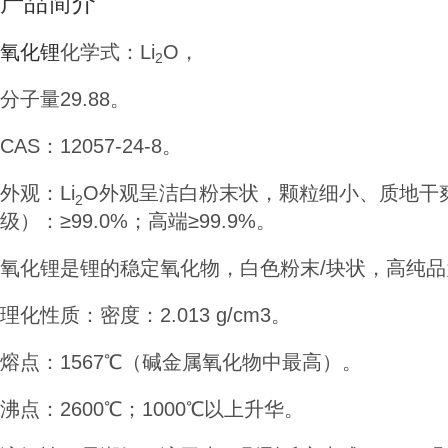
产品简介
氧化锂
化学式：Li
O，
2
分子量29.88。
CAS：12057-24-8。
外观：
Li
O外观呈洁白粉末状，颗粒细小、质地干
2
级）：≥99.0%；高端≥99.9%。
氧化锂是锂的稳定氧化物，白色粉末/块状，高纯
理化性质：
密度：2.013 g/cm3。
熔点：1567℃（碱金属氧化物中最高）。
沸点：2600℃；1000℃以上升华。