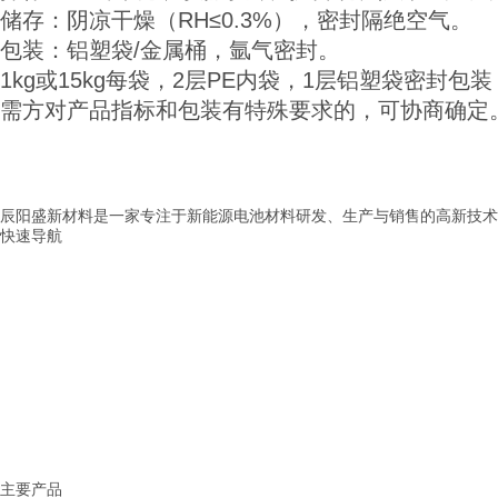
储存：阴凉干燥（RH≤0.3%），密封隔绝空气。
包装：铝塑袋/金属桶，氩气密封。
1kg或15kg每袋，2层PE内袋，1层铝塑袋密封
需方对产品指标和包装有特殊要求的，可协商确定
辰阳盛新材料是一家专注于新能源电池材料研发、生产与销售的高新技术
快速导航
> 首页
> 公司介绍
> 产品展示
> 新闻中心
> 应用范围
> 服务中心
> 联系我们
主要产品