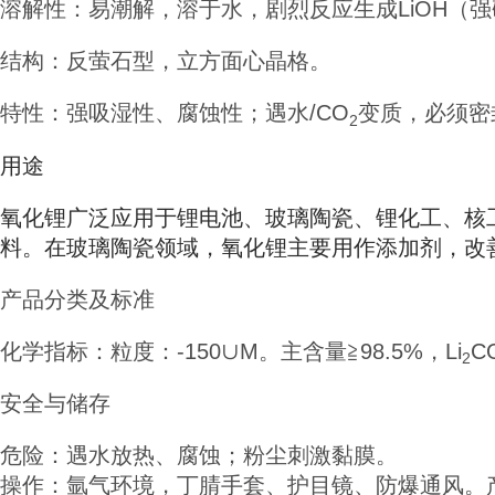
溶解性：
易潮解，
溶于水，剧烈反应生成LiOH（
结构：反萤石型，立方面心晶格。
特性：强吸湿性、腐蚀性；遇水/CO
变质，必须密
2
用途
氧化锂广泛应用于锂电池、玻璃陶瓷、锂化工、核
料。在玻璃陶瓷领域，氧化锂主要用作添加剂，改
产品分类及标准
化学指标：粒度：-150∪M。主含量
≧98.5%，Li
C
2
安全与储存
危险：遇水放热、腐蚀；粉尘刺激黏膜。
操作：氩气环境，丁腈手套、护目镜、防爆通风。