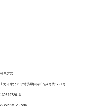
固态电池解决方案
锂电池解决方案
钠电池解决方案
化工材料
稀土金属
有机锂系列
锂金属及合金系列
锂电新材料
锂盐系类
铷铯盐系列
联系方式
上海市奉贤区绿地翡翠国际广场4号楼1721号
13061972916
xksolar@126.com