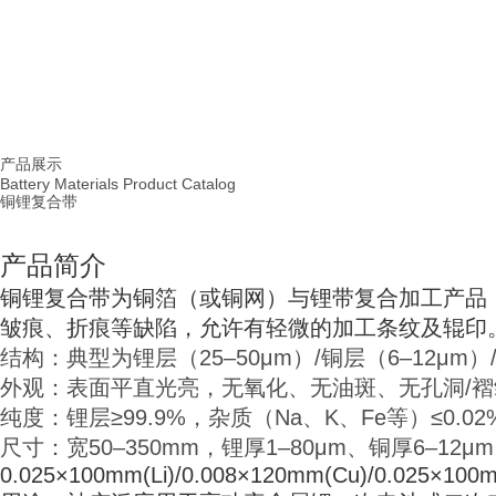
首页
产品展示
|
产品展示
Battery Materials Product Catalog
铜锂复合带
产品简介
铜锂复合带为铜箔（或铜网）与锂带复合加工产品（
皱痕、折痕等缺陷，允许有轻微的加工条纹及辊印
结构：典型为锂层（25–50μm）/铜层（6–12μm
外观：表面平直光亮，无氧化、无油斑、无孔洞/
纯度：锂层≥99.9%，杂质（Na、K、Fe等）≤0.02
尺寸：宽50–350mm，锂厚1–80μm、铜厚6–12
0.025×100mm(Li)/0.008×120mm(Cu)/0.025×100m