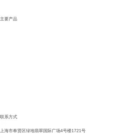
> 服务中心
> 联系我们
主要产品
固态电池解决方案
锂电池解决方案
钠电池解决方案
化工材料
稀土金属
有机锂系列
锂金属及合金系列
锂电新材料
锂盐系类
铷铯盐系列
联系方式
上海市奉贤区绿地翡翠国际广场4号楼1721号