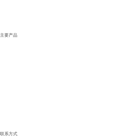
> 应用范围
> 服务中心
> 联系我们
主要产品
固态电池解决方案
锂电池解决方案
钠电池解决方案
化工材料
稀土金属
有机锂系列
锂金属及合金系列
锂电新材料
锂盐系类
铷铯盐系列
联系方式