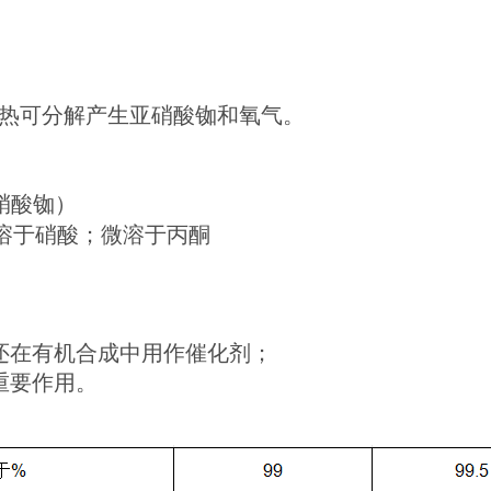
受热可分解产生亚硝酸铷和氧气。
硝酸铷）
）；溶于硝酸；微溶于丙酮
还在有机合成中用作催化剂；
重要作用。