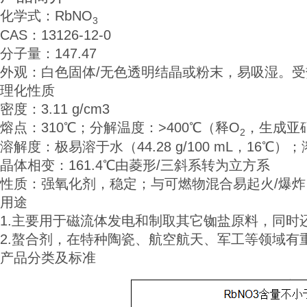
化学式：RbNO
3
CAS：13126-12-0
分子量：147.47
外观：
白色固体
/无色透明结晶或粉末，易吸湿。
理化性质
密度：3.11 g/cm3
熔点：310℃；分解温度：>400℃（释O
，生成亚
2
溶解度：极易溶于水（44.28 g/100 mL，16℃
晶体相变：161.4℃由菱形/三斜系转为立方系
性质：强氧化剂，稳定；与可燃物混合易起火/爆炸
用途
1.主要用于磁流体发电和制取其它铷盐原料，同时
2.螯合剂，在特种陶瓷、航空航天、军工等领域有
产品分类及标准