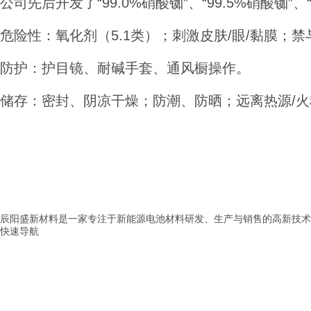
公司先后开发了“99.0%硝酸铷”、“99.5%硝酸
危险性：氧化剂（5.1类）；刺激皮肤/眼/黏膜；
防护：护目镜、耐碱手套、通风橱操作。
储存：密封、阴凉干燥；防潮、防晒；远离热源/火
辰阳盛新材料是一家专注于新能源电池材料研发、生产与销售的高新技术
快速导航
> 首页
> 公司介绍
> 产品展示
> 新闻中心